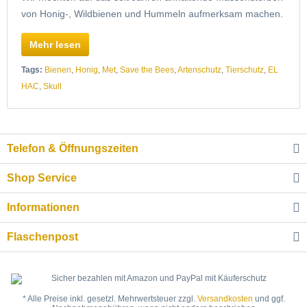
von Honig-, Wildbienen und Hummeln aufmerksam machen.
Mehr lesen
Tags:
Bienen
,
Honig
,
Met
,
Save the Bees
,
Artenschutz
,
Tierschutz
,
EL
HAC
,
Skull
Telefon & Öffnungszeiten
Shop Service
Informationen
Flaschenpost
* Alle Preise inkl. gesetzl. Mehrwertsteuer zzgl.
Versandkosten
und ggf.