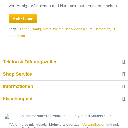
von Honig-, Wildbienen und Hummeln aufmerksam machen.
Mehr lesen
Tags:
Bienen
,
Honig
,
Met
,
Save the Bees
,
Artenschutz
,
Tierschutz
,
EL
HAC
,
Skull
Telefon & Öffnungszeiten
Shop Service
Informationen
Flaschenpost
* Alle Preise inkl. gesetzl. Mehrwertsteuer zzgl.
Versandkosten
und ggf.