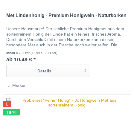
Met Lindenhonig - Premium Honigwein - Naturkorken
Unsere Hausmarke! Der liebliche Premium Honigmet aus dem
sortenreinem Honig der Linde hat ein feines, frisches Aroma.
Durch den Verschluß mit einem Naturkorken kann dieser
besondere Met auch in der Flasche noch weiter reifen. Die
Flasche dazu bitte kühl und liegend lagernd, damit der Korken
Inhalt
0.75 Liter
(13,99 € * / 1 Liter)
nicht austrocknet. Lindenhonig besteht hauptsächlich aus
ab 10,49 € *
Honigtau und ist dunkler,...
Details
Merken
TIPP!