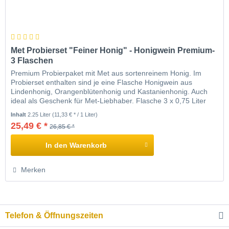
Met Probierset "Feiner Honig" - Honigwein Premium-
3 Flaschen
Premium Probierpaket mit Met aus sortenreinem Honig. Im
Probierset enthalten sind je eine Flasche Honigwein aus
Lindenhonig, Orangenblütenhonig und Kastanienhonig. Auch
ideal als Geschenk für Met-Liebhaber. Flasche 3 x 0,75 Liter
Alkoholgehalt 10,5% Vol. Lindenhonig, 10,5% Vol.
Inhalt
2.25 Liter
(11,33 € * / 1 Liter)
Orangenblütenhonig, 11% Vol. Kastanienhonig Geschmack
25,49 € *
26,85 € *
lieblich, intensive Honignote Aroma je nach...
In den
Warenkorb
Merken
Telefon & Öffnungszeiten