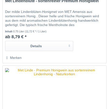
Met Lindenblüte - sortenreiner Premium Honigwein
Der milde Lindenblüten-Honigmet von MET Amensis aus
sortenreinem Honig . Dieser helle und frische Honigwein wird
aus dem mild aromatischen Lindenblütenhonig handwerklich
gefertigt. Die typisch frische Mentholnote des
Lindenblütenhonigs prägt diesen Premium Met . Hergestellt
Inhalt
0.75 Liter
(11,72 € * / 1 Liter)
wird dieser Honig-Met unter Verzicht auf jegliche künstliche
ab 8,79 € *
Konservierungsstoffe und Sulfite . MET...
Details
Merken