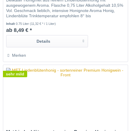
Delikater Honigmet aus reinem Lindenblütenhonig mit
ausgewogenem Aroma. Flasche 0,75 Liter Alkoholgehalt 10,5%
Vol. Geschmack lieblich, intensive Honignote Aroma Honig,
Lindenblüte Trinktemperatur empfohlen 8° bis
Zimmertemperatur, auch erwärmt in den kühlen Jahreszeiten
Inhalt
0.75 Liter
(11,32 € * / 1 Liter)
Verantwortungsvoller Umgang mit Alkohol! Die Lieferung ist nur
ab 8,49 € *
an Personen mit dem gesetzlichen...
Details
Merken
sehr mild