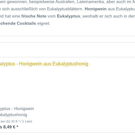
en gewonnen, beispielweise Australien, Lateinamerika, aber auch im 
 sich ausschließlich von Eukalyptusblättern.
Honigwein
aus Eukalyptu
d hat eine
frische Note
vom
Eukalyptus
, weshalb er sich auch in de
schende Cocktails
eignet.
yptus - Honigwein
ukalyptushonig
Liter
(11,32 € * / 1 Liter)
b 8,49 € *