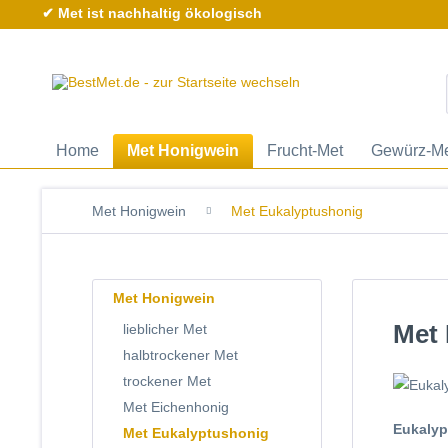
✔ Met ist nachhaltig ökologisch
Home
Met Honigwein
Frucht-Met
Gewürz-M
Met Honigwein
Met Eukalyptushonig
Met Honigwein
Met 
lieblicher Met
halbtrockener Met
trockener Met
Met Eichenhonig
Eukalyp
Met Eukalyptushonig