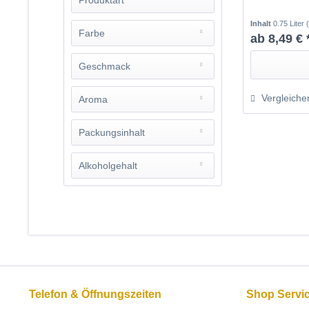
Produktart
Inhalt
0.75 Liter
sortenreiner Met
Farbe
ab 8,49 € 
Geschmack
aromatisch
Vergleiche
Aroma
lieblich
Eukalyptus
Packungsinhalt
würzig
Honig pur
Alkoholgehalt
10,5 % Vol alc.
Telefon & Öffnungszeiten
Shop Servi