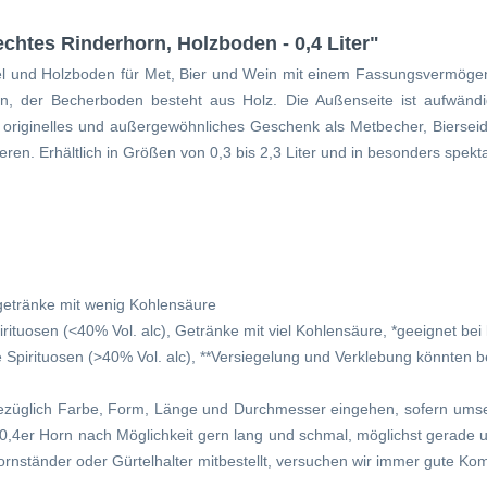
chtes Rinderhorn, Holzboden - 0,4 Liter"
el und Holzboden für Met, Bier und Wein mit einem Fassungsvermögen v
, der Becherboden besteht aus Holz. Die Außenseite ist aufwändig
hr originelles und außergewöhnliches Geschenk als Metbecher, Bierse
ren. Erhältlich in Größen von 0,3 bis 2,3 Liter und in besonders spekt
tgetränke mit wenig Kohlensäure
ituosen (<40% Vol. alc), Getränke mit viel Kohlensäure, *geeignet bei 
 Spirituosen (>40% Vol. alc), **Versiegelung und Verklebung könnten 
züglich Farbe, Form, Länge und Durchmesser eingehen, sofern umset
as 0,4er Horn nach Möglichkeit gern lang und schmal, möglichst gerade 
rnständer oder Gürtelhalter mitbestellt, versuchen wir immer gute Kom