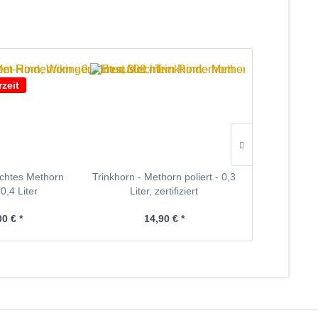
rzeit
echtes Methorn
Trinkhorn - Methorn poliert - 0,3
Trinkhorn - Me
 0,4 Liter
Liter, zertifiziert
Liter, 
00 € *
14,90 € *
16