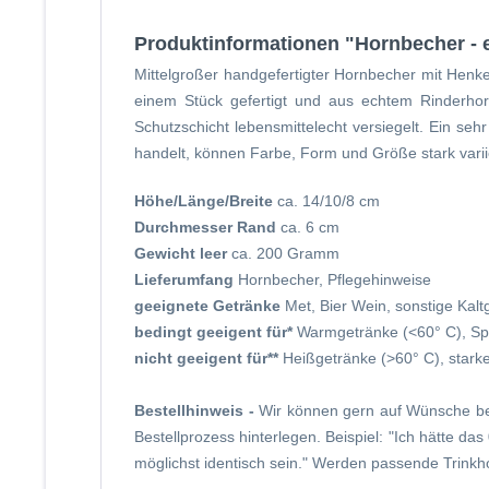
Produktinformationen "Hornbecher - e
Mittelgroßer handgefertigter Hornbecher mit Henk
einem Stück gefertigt und aus echtem Rinderhorn
Schutzschicht lebensmittelecht versiegelt. Ein se
handelt, können Farbe, Form und Größe stark variie
Höhe/Länge/Breite
ca. 14/10/8 cm
Durchmesser Rand
ca. 6 cm
Gewicht leer
ca. 200 Gramm
Lieferumfang
Hornbecher, Pflegehinweise
geeignete Getränke
Met, Bier Wein, sonstige Kal
bedingt geeigent für*
Warmgetränke (<60° C), Spir
nicht geeigent für**
Heißgetränke (>60° C), starke
Bestellhinweis -
Wir können gern auf Wünsche be
Bestellprozess hinterlegen. Beispiel: "Ich hätte d
möglichst identisch sein." Werden passende Trinkho