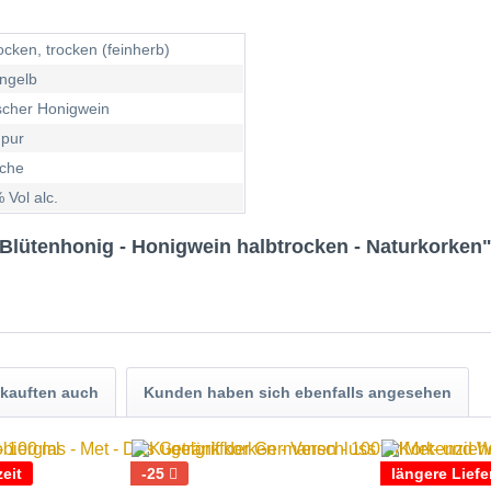
ocken, trocken (feinherb)
ngelb
scher Honigwein
 pur
sche
 Vol alc.
Blütenhonig - Honigwein halbtrocken - Naturkorken
kauften auch
Kunden haben sich ebenfalls angesehen
eit
-25
längere Liefe