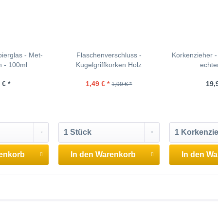
ierglas - Met-
Flaschenverschluss -
Korkenzieher -
 - 100ml
Kugelgriffkorken Holz
echte
 € *
1,49 € *
19,
1,99 € *
enkorb
In den
Warenkorb
In den
Wa