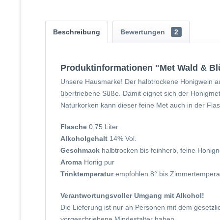
Beschreibung
Bewertungen
2
Produktinformationen "Met Wald & Bl
Unsere Hausmarke! Der halbtrockene Honigwein au
übertriebene Süße. Damit eignet sich der Honigmet
Naturkorken kann dieser feine Met auch in der Flas
Flasche
0,75 Liter
Alkoholgehalt
14% Vol.
Geschmack
halbtrocken bis feinherb, feine Honign
Aroma
Honig pur
Trinktemperatur
empfohlen 8° bis Zimmertemperatu
Verantwortungsvoller Umgang mit Alkohol!
Die Lieferung ist nur an Personen mit dem gesetzl
vorgeschriebene Mindestalter haben.