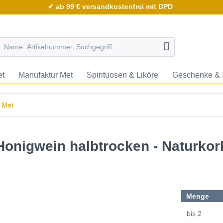
✔ ab 99 € versandkostenfrei mit DPD
et
Manufaktur Met
Spirituosen & Liköre
Geschenke & 
 Met
Honigwein halbtrocken - Naturko
Menge
bis
2