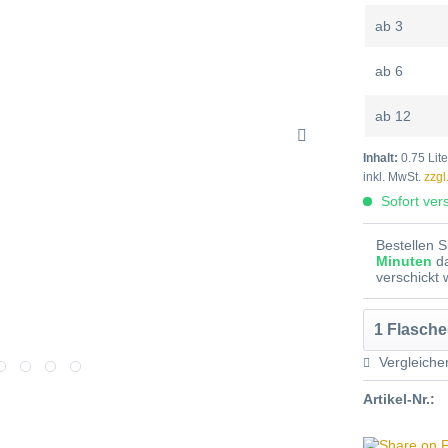
ab
3
ab
6
ab
12
Inhalt:
0.75 Lite
inkl. MwSt.
zzgl
Sofort vers
Bestellen 
Minuten
d
verschickt
Vergleiche
Artikel-Nr.: