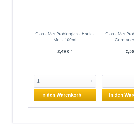
Glas - Met Probierglas - Honig-
Glas - Met Prob
Met - 100ml
Germanen
2,49 € *
2,50
In den
Warenkorb
In den
War