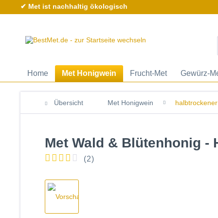
✔ Met ist nachhaltig ökologisch
Home
Met Honigwein
Frucht-Met
Gewürz-M
Übersicht
Met Honigwein
halbtrockener
Met Wald & Blütenhonig - 
(
2
)