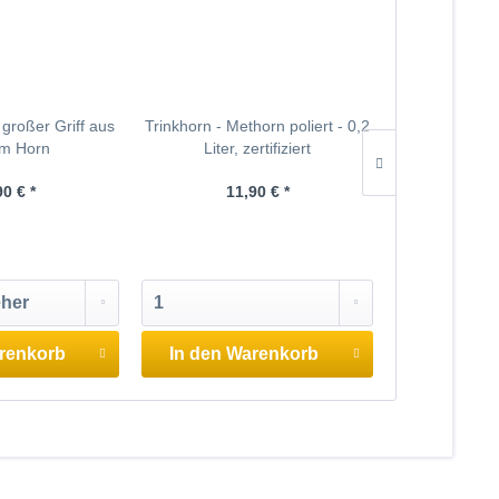
 großer Griff aus
Trinkhorn - Methorn poliert - 0,2
Trinkhorn - Me
m Horn
Liter, zertifiziert
Liter, 
90 € *
11,90 € *
14
renkorb
In den
Warenkorb
In den
W