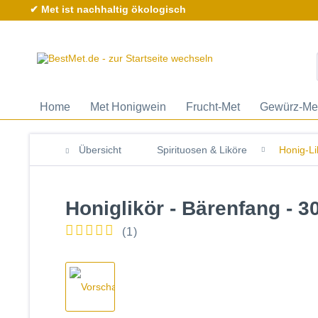
✔ Met ist nachhaltig ökologisch
Home
Met Honigwein
Frucht-Met
Gewürz-Me
Übersicht
Spirituosen & Liköre
Honig-Li
Honiglikör - Bärenfang - 30
(
1
)