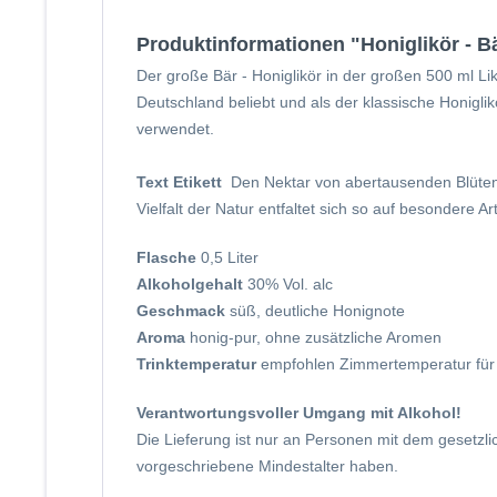
Produktinformationen "Honiglikör - Bär
Der große Bär - Honiglikör in der großen 500 ml Li
Deutschland beliebt und als der klassische Honigl
verwendet.
Text Etikett
Den Nektar von abertausenden Blüten h
Vielfalt der Natur entfaltet sich so auf besondere A
Flasche
0,5 Liter
Alkoholgehalt
30% Vol. alc
Geschmack
süß, deutliche Honignote
Aroma
honig-pur, ohne zusätzliche Aromen
Trinktemperatur
empfohlen Zimmertemperatur für d
Verantwortungsvoller Umgang mit Alkohol!
Die Lieferung ist nur an Personen mit dem gesetzl
vorgeschriebene Mindestalter haben.