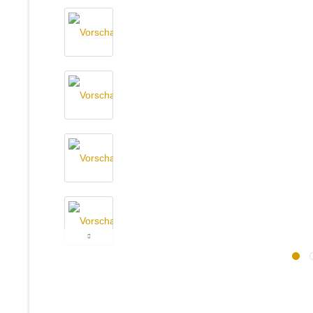
TIPP!
fassgereift