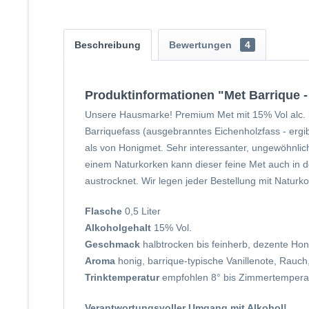
Beschreibung
Bewertungen
4
Produktinformationen "Met Barrique -
Unsere Hausmarke! Premium Met mit 15% Vol alc. i
Barriquefass (ausgebranntes Eichenholzfass - ergib
als von Honigmet. Sehr interessanter, ungewöhnli
einem Naturkorken kann dieser feine Met auch in de
austrocknet. Wir legen jeder Bestellung mit Natur
Flasche
0,5 Liter
Alkoholgehalt
15% Vol.
Geschmack
halbtrocken bis feinherb, dezente Hon
Aroma
honig, barrique-typische Vanillenote, Rauch
Trinktemperatur
empfohlen 8° bis Zimmertemperatu
Verantwortungsvoller Umgang mit Alkohol!