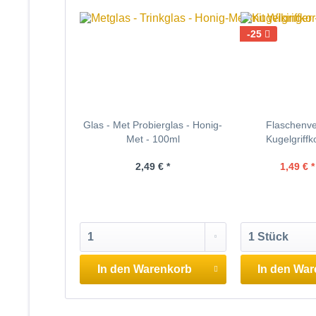
-25
Glas - Met Probierglas - Honig-
Flaschenve
Met - 100ml
Kugelgriffk
2,49 € *
1,49 € *
In den
Warenkorb
In den
War