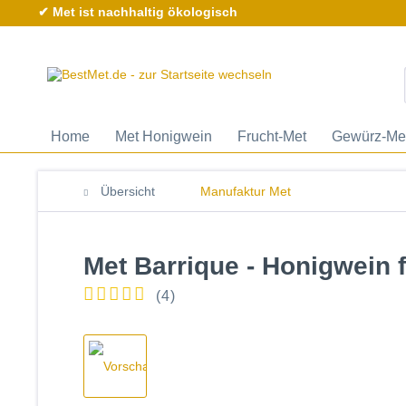
✔ Met ist nachhaltig ökologisch
Home
Met Honigwein
Frucht-Met
Gewürz-Me
Übersicht
Manufaktur Met
Met Barrique - Honigwein f
(
4
)