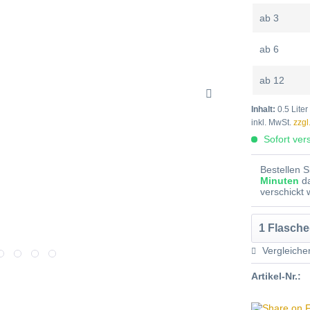
ab
3
ab
6
ab
12
Inhalt:
0.5 Liter
inkl. MwSt.
zzgl
Sofort vers
Bestellen 
Minuten
d
verschickt
Vergleiche
Artikel-Nr.: