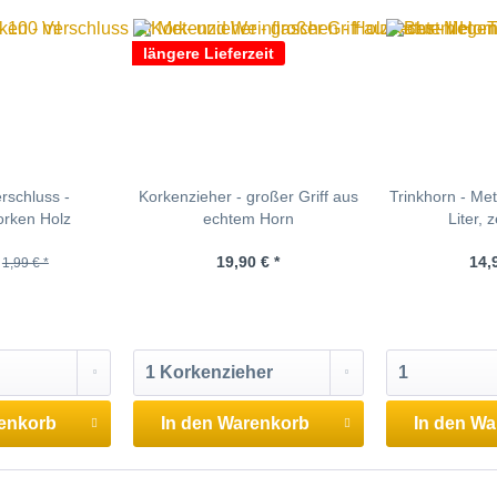
längere Lieferzeit
rschluss -
Korkenzieher - großer Griff aus
Trinkhorn - Met
orken Holz
echtem Horn
Liter, z
19,90 € *
14,
1,99 € *
enkorb
In den
Warenkorb
In den
Wa