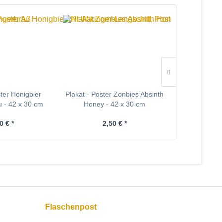
ster Honigbier
Plakat - Poster Zonbies Absinth
Deko - Tisch
u - 42 x 30 cm
Honey - 42 x 30 cm
Met-
Inhalt
2 Stüc
0 € *
2,50 € *
2,
Flaschenpost