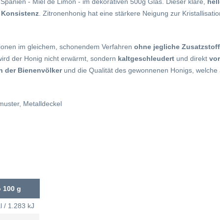
Spanien - Miel de Limón - im dekorativen 500g Glas. Dieser klare,
hel
e Konsistenz
. Zitronenhonig hat eine stärkere Neigung zur Kristallisat
ationen im gleichem, schonendem Verfahren
ohne jegliche Zusatzstof
 wird der Honig nicht erwärmt, sondern
kaltgeschleudert
und direkt
vor
 der Bienenvölker
und die Qualität des gewonnenen Honigs, welche 
uster, Metalldeckel
 100 g
l / 1.283 kJ