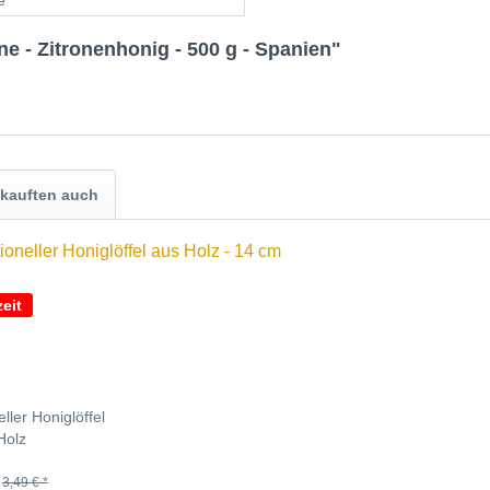
e
e - Zitronenhonig - 500 g - Spanien"
kauften auch
eit
eller Honiglöffel
Holz
3,49 € *