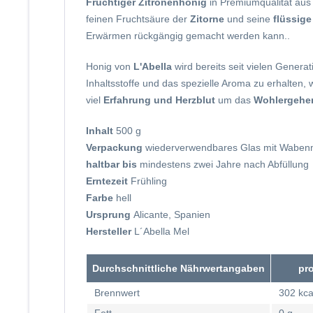
Fruchtiger Zitronenhonig
in Premiumqualität aus 
feinen Fruchtsäure der
Zitorne
und seine
flüssig
Erwärmen rückgängig gemacht werden kann..
Honig von
L'Abella
wird bereits seit vielen Gener
Inhaltsstoffe und das spezielle Aroma zu erhalten,
viel
Erfahrung und Herzblut
um das
Wohlergehen
Inhalt
500 g
Verpackung
wiederverwendbares Glas mit Wabenm
haltbar bis
mindestens zwei Jahre nach Abfüllung
Erntezeit
Frühling
Farbe
hell
Ursprung
Alicante, Spanien
Hersteller
L´Abella Mel
Durchschnittliche Nährwertangaben
pro
Brennwert
302 kca