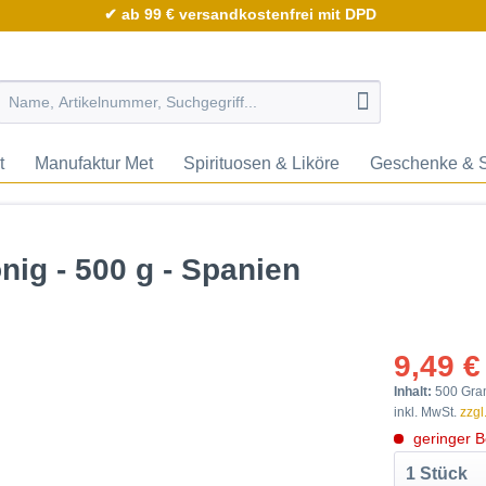
✔ ab 99 € versandkostenfrei mit DPD
t
Manufaktur Met
Spirituosen & Liköre
Geschenke & 
nig - 500 g - Spanien
9,49 €
Inhalt:
500 Gra
inkl. MwSt.
zzgl
geringer B