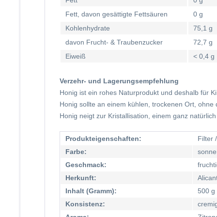
Fett
0 g
Fett, davon gesättigte Fettsäuren
0 g
Kohlenhydrate
75,1 g
davon Frucht- & Traubenzucker
72,7 g
Eiweiß
< 0,4 g
Verzehr- und Lagerungsempfehlung
Honig ist ein rohes Naturprodukt und deshalb für K
Honig sollte an einem kühlen, trockenen Ort, ohne 
Honig neigt zur Kristallisation, einem ganz natürl
Produkteigenschaften:
Filter
Farbe:
sonne
Geschmack:
fruchti
Herkunft:
Alican
Inhalt (Gramm):
500 g
Konsistenz:
cremig,