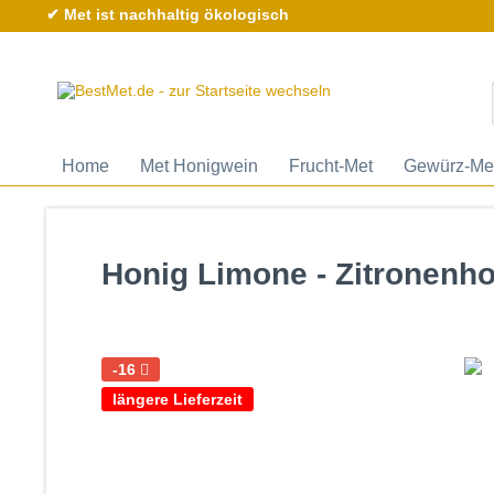
✔ Met ist nachhaltig ökologisch
Home
Met Honigwein
Frucht-Met
Gewürz-Me
Honig Limone - Zitronenho
-16
längere Lieferzeit