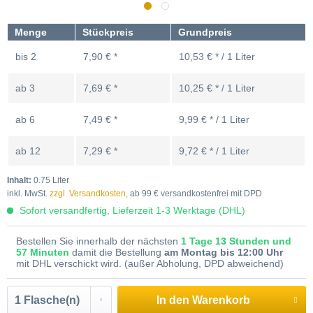
Menge
Stückpreis
Grundpreis
bis
2
7,90 € *
10,53 € * / 1 Liter
ab
3
7,69 € *
10,25 € * / 1 Liter
ab
6
7,49 € *
9,99 € * / 1 Liter
ab
12
7,29 € *
9,72 € * / 1 Liter
Inhalt:
0.75 Liter
inkl. MwSt.
zzgl. Versandkosten,
ab 99 € versandkostenfrei mit DPD
Sofort versandfertig, Lieferzeit 1-3 Werktage (DHL)
Bestellen Sie innerhalb der nächsten
1 Tage 13 Stunden und
57 Minuten
damit die Bestellung
am Montag bis 12:00 Uhr
mit DHL verschickt wird. (außer Abholung, DPD abweichend)
In den
Warenkorb