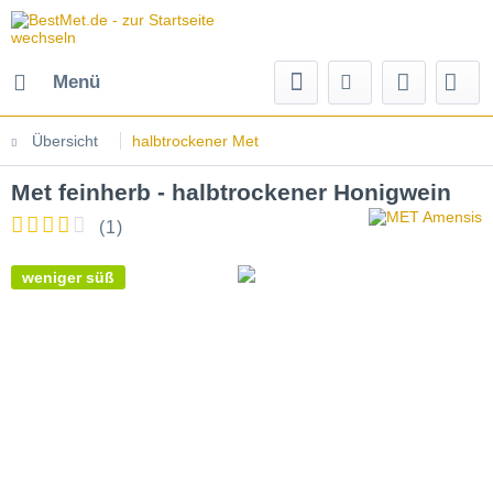
Menü
Übersicht
halbtrockener Met
Met feinherb - halbtrockener Honigwein
(
1
)
weniger süß