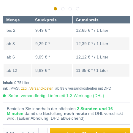
Glühmet
Menge
Stückpreis
Grundpreis
bis
2
9,49 € *
12,65 € * / 1 Liter
ab
3
9,29 € *
12,39 € * / 1 Liter
ab
6
9,09 € *
12,12 € * / 1 Liter
ab
12
8,89 € *
11,85 € * / 1 Liter
Inhalt:
0.75 Liter
inkl. MwSt.
zzgl. Versandkosten,
ab 99 € versandkostenfrei mit DPD
Sofort versandfertig, Lieferzeit 1-3 Werktage (DHL)
Bestellen Sie innerhalb der nächsten
2 Stunden und 16
Minuten
damit die Bestellung
noch heute
mit DHL verschickt
wird. (außer Abholung, DPD abweichend)