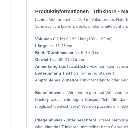
Produktinformationen "Trinkhorn - Metho
Echtes Methorn mit ca. 100 ml Volumen aus Naturho
Schutzschicht lackiert, deshalb lebensmittelecht und
Volumen
0,1 bis 0,199 Liter (100 - 199 ml)
Länge
ca. 15-25 cm
Breite/Durchmesser
ca. 5,0-8,0 cm
Gewicht
ca. 90-210 Gramm
Anmerkung
Das tatsächliche Volumen kann schwank
Lieferumfang
Trinkhorn (ohne Horntänder)
empfohlenes Zubehör
Trinkhornständer oder Gürt
Bestellhinweis -
Wir können gern auf Wünsche be
Bestellprozess hinterlegen. Beispiel: "Ich hätte d
möglichst identisch sein." Werden passende Trinkho
Pflegehinweis - Bitte beachten!
Unsere Methörner
wird, bitte das Trinkhorn unmittelbar nach Gebrauch