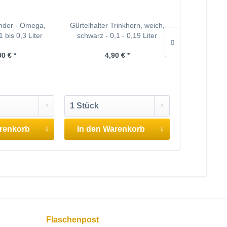
änder - Omega,
Gürtelhalter Trinkhorn, weich,
Trinkhornstän
1 bis 0,3 Liter
schwarz - 0,1 - 0,19 Liter
fach -
90 € *
4,90 € *
65
renkorb
In den
Warenkorb
In den
W
Flaschenpost