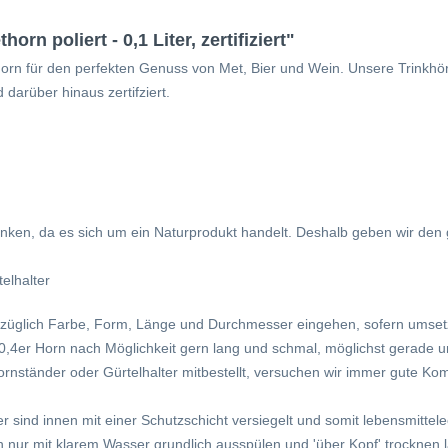
rn poliert - 0,1 Liter, zertifiziert"
rn für den perfekten Genuss von Met, Bier und Wein. Unsere Trinkhörn
 darüber hinaus zertifziert.
en, da es sich um ein Naturprodukt handelt. Deshalb geben wir den ga
elhalter
züglich Farbe, Form, Länge und Durchmesser eingehen, sofern umsetz
as 0,4er Horn nach Möglichkeit gern lang und schmal, möglichst gerade 
rnständer oder Gürtelhalter mitbestellt, versuchen wir immer gute Kom
 sind innen mit einer Schutzschicht versiegelt und somit lebensmittele
 nur mit klarem Wasser grundlich ausspülen und 'über Kopf' trocknen la