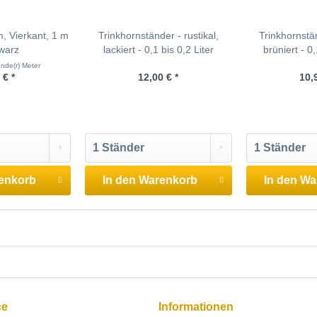
 Vierkant, 1 m
Trinkhornständer - rustikal,
Trinkhornst
warz
lackiert - 0,1 bis 0,2 Liter
brüniert - 0,
nde(r) Meter
 € *
12,00 € *
10,
enkorb
In den
Warenkorb
In den
Wa
ce
Informationen