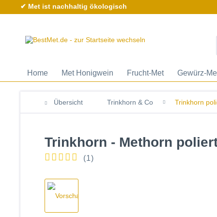
✔ Met ist nachhaltig ökologisch
Home
Met Honigwein
Frucht-Met
Gewürz-Me
Übersicht
Trinkhorn & Co
Trinkhorn poli
Trinkhorn - Methorn poliert -
(
1
)