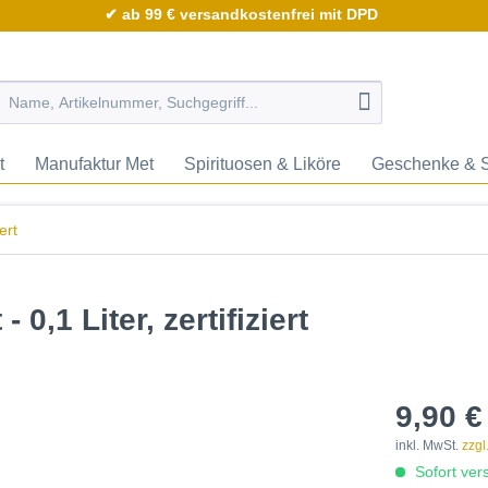
✔ ab 99 € versandkostenfrei mit DPD
t
Manufaktur Met
Spirituosen & Liköre
Geschenke & 
ert
 0,1 Liter, zertifiziert
9,90 €
inkl. MwSt.
zzgl
Sofort vers