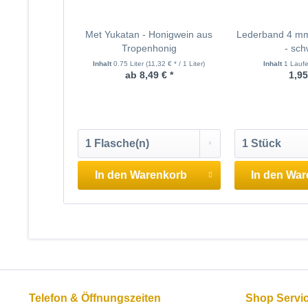
Met Yukatan - Honigwein aus
Lederband 4 mm,
Tropenhonig
- sch
Inhalt
0.75 Liter
(11,32 € * / 1 Liter)
Inhalt
1 Laufe
ab 8,49 € *
1,95
In den
Warenkorb
In den
War
Telefon & Öffnungszeiten
Shop Servi